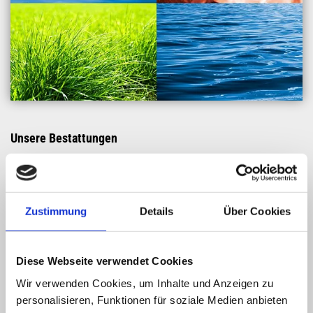
Unsere Bestattungen
Erdbestattung
Die Erdbestattung ist in unserem Kulturkreis die
Zustimmung
Details
Über Cookies
konventionellste Bestattungsart. Der Mensch ist hier Teil der
Natur, der wieder der Natur anvertraut wird. Hierfür gibt es
Reihen- und Wahlgräber.
Diese Webseite verwendet Cookies
Feuerbestattung
Wir verwenden Cookies, um Inhalte und Anzeigen zu
Bei der Einäscherung wird das Ende der Körperlichkeit sehr
personalisieren, Funktionen für soziale Medien anbieten
bewusst realisiert. In deutschen Großstädten sind inzwischen